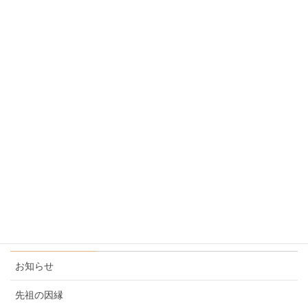
2019年12月1日
10月の妙泉寺だより
2019年10月2日
9月の妙泉寺だより
2019年9月3日
８月の妙泉寺だより
2019年8月11日
カテゴリー
お知らせ
先祖の因縁